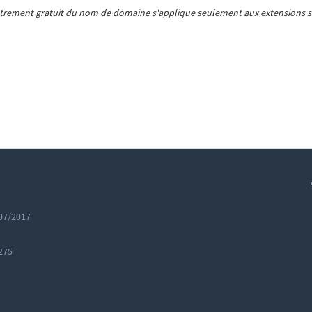
trement gratuit du nom de domaine s'applique seulement aux extensions s
07/2017
275