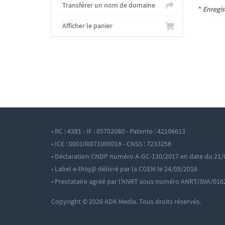
Transférer un nom de domaine
*
Enregis
Afficher le panier
• RC : 4381 - IF : 05702080 - Patente : 42106613
• ICE : 000100071000018 - CNSS : 7233258
• Déclaration CNDP numéro A-GC-130/2017 en date du 21/
• Label e-thiq@ délivré par la CGEM le 24/05/2016
• Prestataire agréé par l'ANRT sous numéro ANRT/SVA/016
Copyright © 2026 ADK Media. Tous droits réservés.