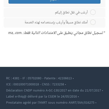
أرغب في نقل نطاق إليكم
أملك نطاق مسبقاً وأرغب بإستخدامه لهذه الخدمة
*
تسجيل نطاق مجاني ينطبق على الامتدادات التالية فقط: .ma, .com
• RC : 4381 - IF : 05702080 - Patente : 42106613
• ICE : 000100071000018 - CNSS : 7233258
• Déclaration CNDP numéro A-GC-130/2017 en date du 21/07/2017
• Label e-thiq@ délivré par la CGEM le 24/05/2016
• Prestataire agréé par l'ANRT sous numéro ANRT/SVA/016275