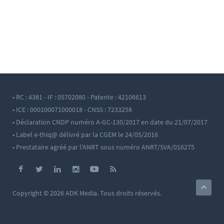
• RC : 4381 - IF : 05702080 - Patente : 42106613
• ICE : 000100071000018 - CNSS : 7233258
• Déclaration CNDP numéro A-GC-130/2017 en date du 21/07/2017
• Label e-thiq@ délivré par la CGEM le 24/05/2016
• Prestataire agréé par l'ANRT sous numéro ANRT/SVA/016275
Copyright © 2026 ADK Media. Tous droits réservés.